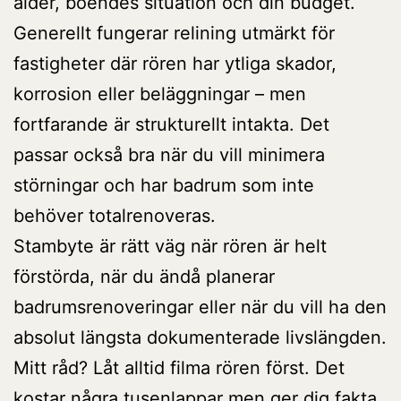
ålder, boendes situation och din budget.
Generellt fungerar relining utmärkt för
fastigheter där rören har ytliga skador,
korrosion eller beläggningar – men
fortfarande är strukturellt intakta. Det
passar också bra när du vill minimera
störningar och har badrum som inte
behöver totalrenoveras.
Stambyte är rätt väg när rören är helt
förstörda, när du ändå planerar
badrumsrenoveringar eller när du vill ha den
absolut längsta dokumenterade livslängden.
Mitt råd? Låt alltid filma rören först. Det
kostar några tusenlappar men ger dig fakta