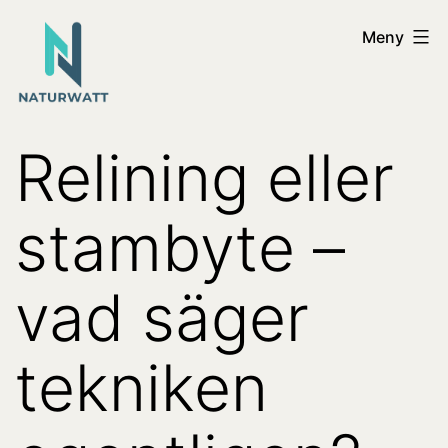
Hoppa
Naturwatt
Meny
till
innehåll
Relining eller
stambyte –
vad säger
tekniken