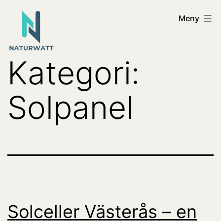
Hoppa
Naturwatt
Meny
till
innehåll
Kategori:
Solpanel
Solceller Västerås – en